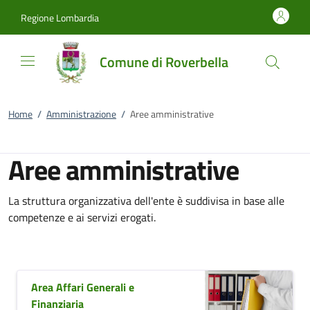
Vai al contenuto
accedi al menu
footer.enter
Regione Lombardia
Comune di Roverbella
Home
/
Amministrazione
/
Aree amministrative
Aree amministrative
La struttura organizzativa dell'ente è suddivisa in base alle
competenze e ai servizi erogati.
Area Affari Generali e
Finanziaria