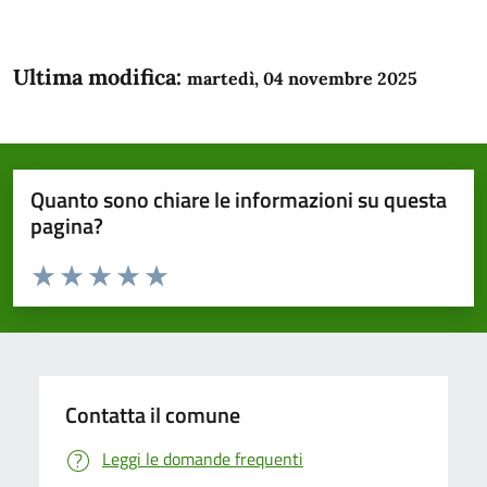
Ultima modifica:
martedì, 04 novembre 2025
Quanto sono chiare le informazioni su questa
pagina?
Valuta da 1 a 5 stelle la pagina
Domanda
Valuta 1 stelle su 5
Valuta 2 stelle su 5
Valuta 3 stelle su 5
Valuta 4 stelle su 5
Valuta 5 stelle su 5
Contatta il comune
Leggi le domande frequenti