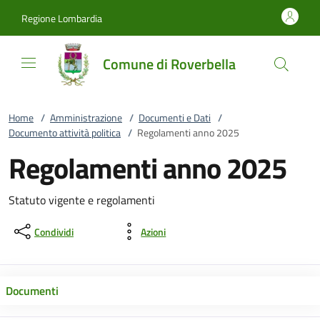
Vai al contenuto
accedi al menu
footer.enter
Regione Lombardia
Comune di Roverbella
Home
/
Amministrazione
/
Documenti e Dati
/
Documento attività politica
/
Regolamenti anno 2025
Regolamenti anno 2025
Statuto vigente e regolamenti
Condividi
Azioni
Documenti